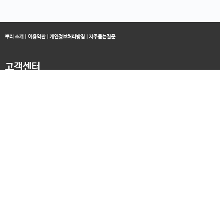
뿌리 소개
|
이용약관
|
개인정보처리방침
|
자주묻는질문
고객센터
블로그
070-4060-3134
오전 10:00 ~ 오후 19:00
종료클래스
카카오채널
오픈컬리지 (뿌리캠퍼스)
대표 : 송창민 | 사업자등록번호 : 216-24-96640
경기도 평택시 고덕국제5로 160
통신판매업신고 2025-경기송탄-0336
고객센터&기술지원센터 : 070-4060-3134