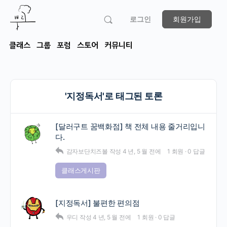
로그인
회원가입
클래스
그룹
포럼
스토어
커뮤니티
'지정독서'로 태그된 토론
[달러구트 꿈백화점] 책 전체 내용 줄거리입니
다.
감자보단치즈볼
작성
4 년, 5 월 전에
1 회원
·
0 답글
클래스게시판
[지정독서] 불편한 편의점
우디
작성
4 년, 5 월 전에
1 회원
·
0 답글