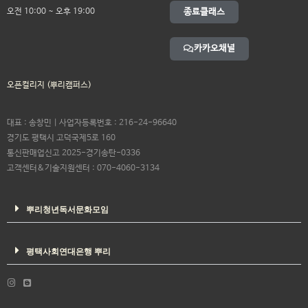
오전 10:00 ~ 오후 19:00
종료클래스
카카오채널
오픈컬리지 (뿌리캠퍼스)
대표 : 송창민 | 사업자등록번호 : 216-24-96640
경기도 평택시 고덕국제5로 160
통신판매업신고 2025-경기송탄-0336
고객센터&기술지원센터 : 070-4060-3134
뿌리청년독서문화모임
평택사회연대은행 뿌리