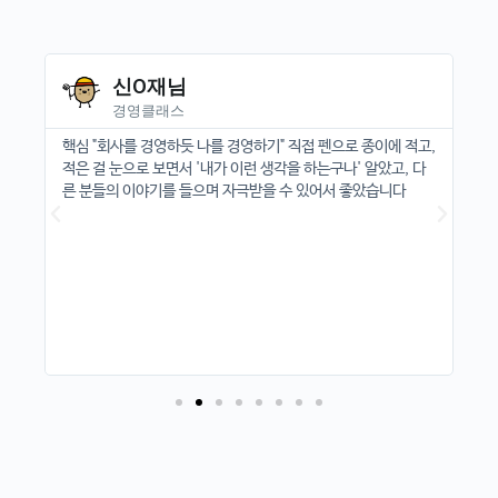
신O재님
경영클래스
부자
핵심 "회사를 경영하듯 나를 경영하기" 직접 펜으로 종이에 적고,
반
지
적은 걸 눈으로 보면서 '내가 이런 생각을 하는구나' 알았고, 다
거
주
른 분들의 이야기를 들으며 자극받을 수 있어서 좋았습니다
리
의
워
를
지킬
봤습
으
지