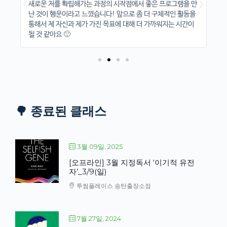
이
새로운 저를 확립해가는 과정의 시작점에서 좋은 프로그램을 만
처
님
난 것이 행운이라고 느꼈습니다! 앞으로 좀 더 구체적인 활동을
고
분들
통해서 제 자신과 제가 가진 목표에 대해 더 가까워지는 시간이
야
될 것 같아요 🙂
생
🌳 종료된 클래스
3월 09일, 2025
[오프라인] 3월 지정독서 ‘이기적 유전
자’_3/9(일)
투썸플레이스 송탄출장소점
7월 27일, 2024