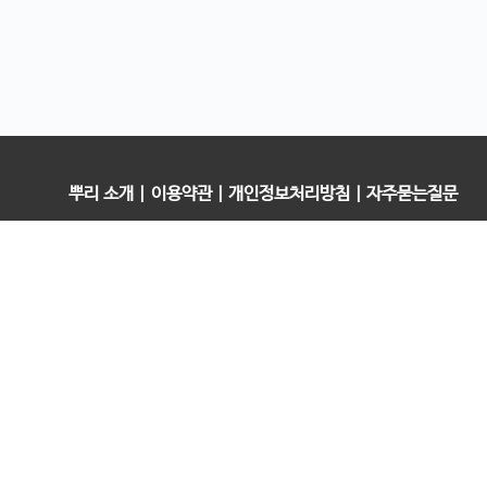
뿌리 소개
|
이용약관
|
개인정보처리방침
|
자주묻는질문
오픈컬리지 (뿌리캠퍼스)
대표 : 송창민 | 사업자등록번호 : 216-24-96640
경기도 평택시 고덕국제5로 160
통신판매업신고 2025-경기송탄-0336
고객센터&기술지원센터 : 070-4060-3134
뿌리청년독서문화모임