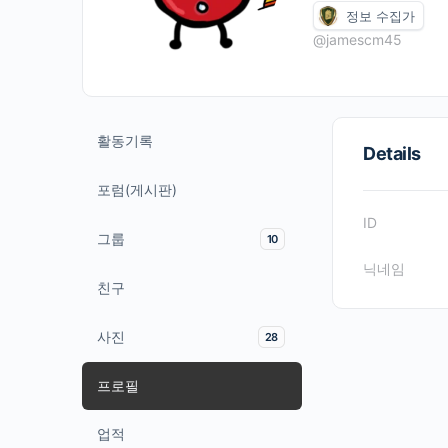
정보 수집가
@jamescm45
활동기록
Details
포럼(게시판)
ID
그룹
10
닉네임
친구
사진
28
프로필
업적