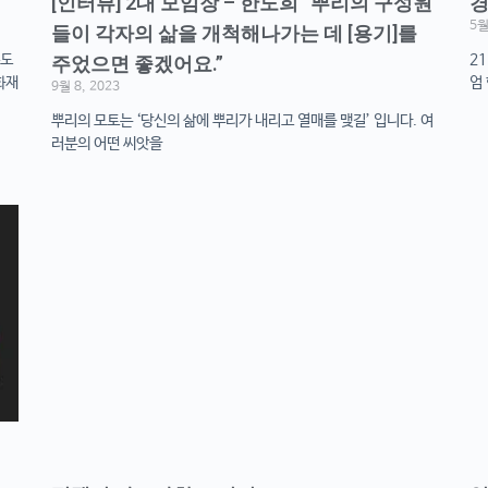
[인터뷰] 2대 모임장 – 한도희 “뿌리의 구성원
경
5월
들이 각자의 삶을 개척해나가는 데 [용기]를
주도
21
주었으면 좋겠어요.”
화재
엄
9월 8, 2023
뿌리의 모토는 ‘당신의 삶에 뿌리가 내리고 열매를 맺길’ 입니다. 여
러분의 어떤 씨앗을