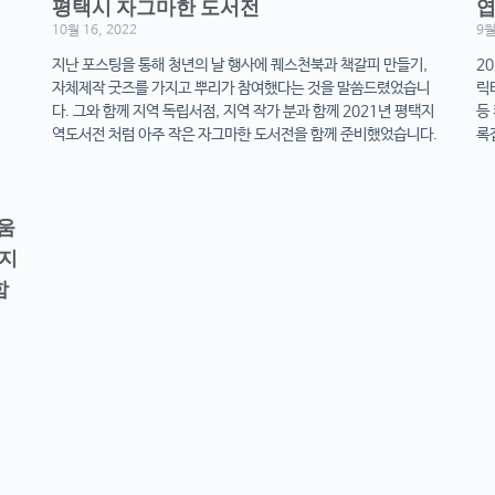
평택시 자그마한 도서전
엽
10월 16, 2022
9월
지난 포스팅을 통해 청년의 날 행사에 퀘스천북과 책갈피 만들기,
2
자체제작 굿즈를 가지고 뿌리가 참여했다는 것을 말씀드렸었습니
릭
다. 그와 함께 지역 독립서점, 지역 작가 분과 함께 2021년 평택지
등
역도서전 처럼 아주 작은 자그마한 도서전을 함께 준비했었습니다.
록
배움
 지
함