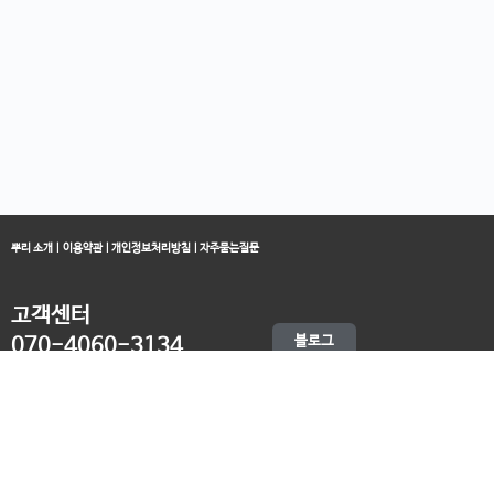
뿌리 소개
|
이용약관
|
개인정보처리방침
|
자주묻는질문
고객센터
블로그
070-4060-3134
오전 10:00 ~ 오후 19:00
종료클래스
카카오채널