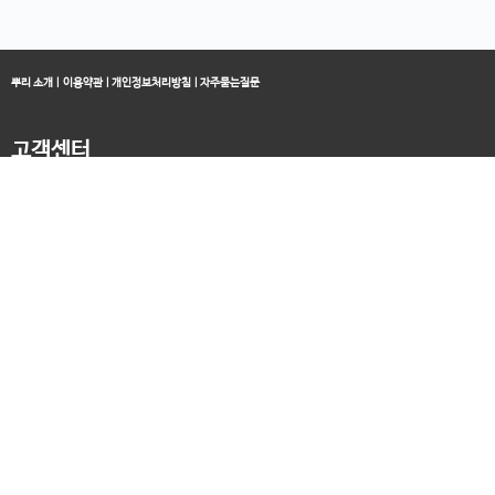
뿌리 소개
|
이용약관
|
개인정보처리방침
|
자주묻는질문
고객센터
블로그
070-4060-3134
오전 10:00 ~ 오후 19:00
종료클래스
카카오채널
오픈컬리지 (뿌리캠퍼스)
대표 : 송창민 | 사업자등록번호 : 216-24-96640
경기도 평택시 고덕국제5로 160
통신판매업신고 2025-경기송탄-0336
고객센터&기술지원센터 : 070-4060-3134