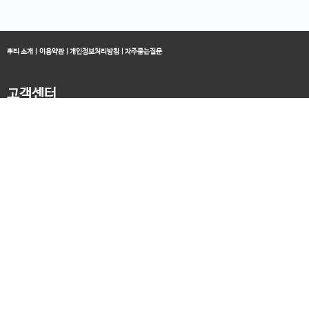
뿌리 소개
|
이용약관
|
개인정보처리방침
|
자주묻는질문
고객센터
블로그
070-4060-3134
오전 10:00 ~ 오후 19:00
종료클래스
카카오채널
오픈컬리지 (뿌리캠퍼스)
대표 : 송창민 | 사업자등록번호 : 216-24-96640
경기도 평택시 고덕국제5로 160
통신판매업신고 2025-경기송탄-0336
고객센터&기술지원센터 : 070-4060-3134