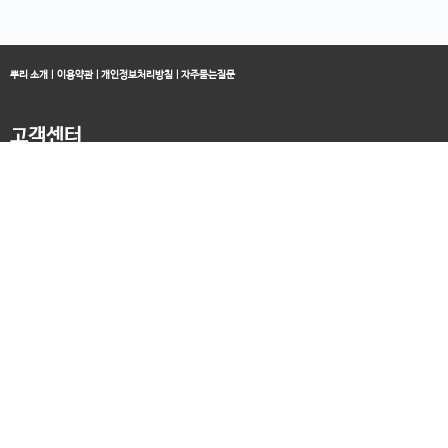
뿌리 소개
|
이용약관
|
개인정보처리방침
|
자주묻는질문
고객센터
블로그
070-4060-3134
오전 10:00 ~ 오후 19:00
종료클래스
카카오채널
오픈컬리지 (뿌리캠퍼스)
대표 : 송창민 | 사업자등록번호 : 216-24-96640
경기도 평택시 고덕국제5로 160
통신판매업신고 2025-경기송탄-0336
고객센터&기술지원센터 : 070-4060-3134