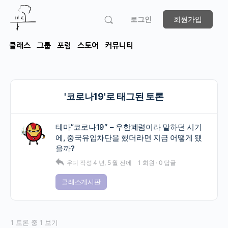
로그인
회원가입
클래스
그룹
포럼
스토어
커뮤니티
'코로나19'로 태그된 토론
테마”코로나19″ – 우한폐렴이라 말하던 시기
에, 중국유입차단을 했더라면 지금 어떻게 됐
을까?
우디
작성
4 년, 5 월 전에
1 회원
·
0 답글
클래스게시판
1 토론 중 1 보기