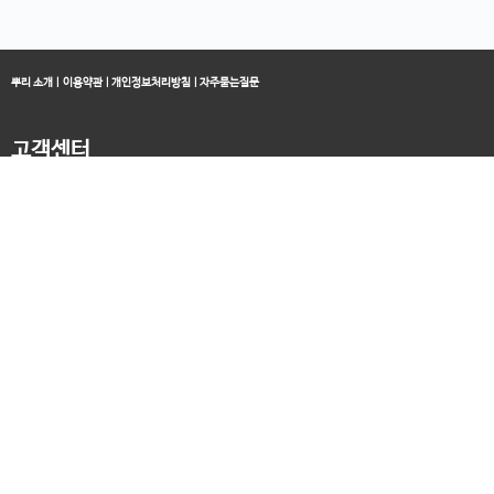
뿌리 소개
|
이용약관
|
개인정보처리방침
|
자주묻는질문
고객센터
블로그
070-4060-3134
오전 10:00 ~ 오후 19:00
종료클래스
카카오채널
오픈컬리지 (뿌리캠퍼스)
대표 : 송창민 | 사업자등록번호 : 216-24-96640
경기도 평택시 고덕국제5로 160
통신판매업신고 2025-경기송탄-0336
고객센터&기술지원센터 : 070-4060-3134