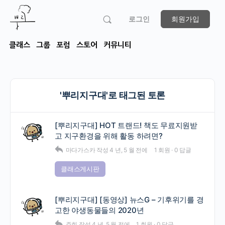
로그인
회원가입
클래스
그룹
포럼
스토어
커뮤니티
'뿌리지구대'로 태그된 토론
[뿌리지구대] HOT 트랜드! 책도 무료지원받
고 지구환경을 위해 활동 하려면?
마다가스카
작성
4 년, 5 월 전에
1 회원
·
0 답글
클래스게시판
[뿌리지구대] [동영상] 뉴스G – 기후위기를 경
고한 야생동물들의 2020년
주희
작성
4 년, 5 월 전에
1 회원
·
0 답글