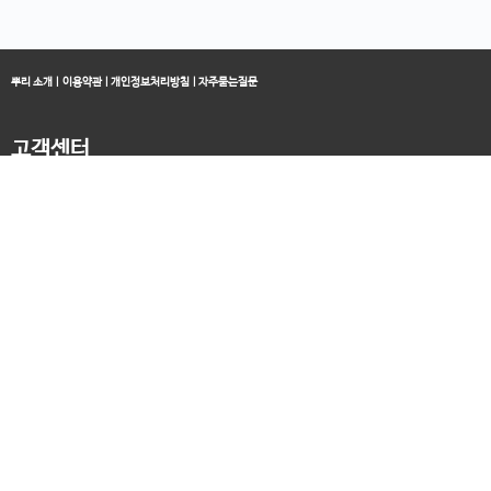
뿌리 소개
|
이용약관
|
개인정보처리방침
|
자주묻는질문
고객센터
블로그
070-4060-3134
오전 10:00 ~ 오후 19:00
종료클래스
카카오채널
오픈컬리지 (뿌리캠퍼스)
대표 : 송창민 | 사업자등록번호 : 216-24-96640
경기도 평택시 고덕국제5로 160
통신판매업신고 2025-경기송탄-0336
고객센터&기술지원센터 : 070-4060-3134