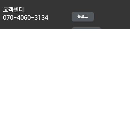
고객센터
블로그
070-4060-3134
오전 10:00 ~ 오후 19:00
종료클래스
카카오채널
오픈컬리지 (뿌리캠퍼스)
대표 : 송창민 | 사업자등록번호 : 216-24-96640
경기도 평택시 고덕국제5로 160
통신판매업신고 2025-경기송탄-0336
고객센터&기술지원센터 : 070-4060-3134
뿌리청년독서문화모임