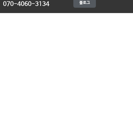
블로그
070-4060-3134
오전 10:00 ~ 오후 19:00
종료클래스
카카오채널
오픈컬리지 (뿌리캠퍼스)
대표 : 송창민 | 사업자등록번호 : 216-24-96640
경기도 평택시 고덕국제5로 160
통신판매업신고 2025-경기송탄-0336
고객센터&기술지원센터 : 070-4060-3134
뿌리청년독서문화모임
평택사회연대은행 뿌리