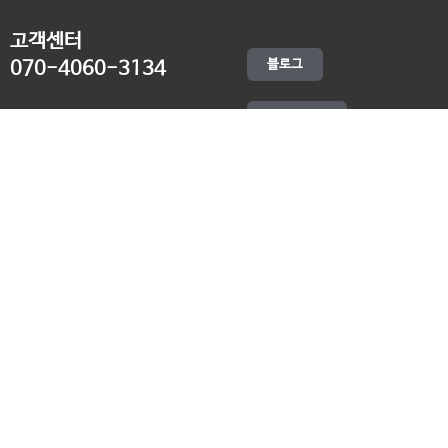
고객센터
블로그
070-4060-3134
오전 10:00 ~ 오후 19:00
종료클래스
카카오채널
오픈컬리지 (뿌리캠퍼스)
대표 : 송창민 | 사업자등록번호 : 216-24-96640
경기도 평택시 고덕국제5로 160
통신판매업신고 2025-경기송탄-0336
고객센터&기술지원센터 : 070-4060-3134
뿌리청년독서문화모임