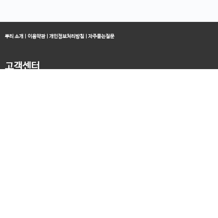
뿌리 소개
|
이용약관
|
개인정보처리방침
|
자주묻는질문
고객센터
블로그
070-4060-3134
오전 10:00 ~ 오후 19:00
종료클래스
카카오채널
오픈컬리지 (뿌리캠퍼스)
대표 : 송창민 | 사업자등록번호 : 216-24-96640
경기도 평택시 고덕국제5로 160
통신판매업신고 2025-경기송탄-0336
고객센터&기술지원센터 : 070-4060-3134