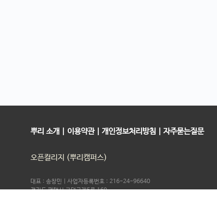
뿌리 소개
|
이용약관
|
개인정보처리방침
|
자주묻는질문
오픈컬리지 (뿌리캠퍼스)
대표 : 송창민 | 사업자등록번호 : 216-24-96640
경기도 평택시 고덕국제5로 160
통신판매업신고 2025-경기송탄-0336
고객센터&기술지원센터 : 070-4060-3134