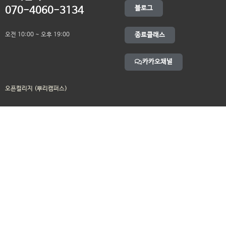
블로그
070-4060-3134
오전 10:00 ~ 오후 19:00
종료클래스
카카오채널
오픈컬리지 (뿌리캠퍼스)
대표 : 송창민 | 사업자등록번호 : 216-24-96640
경기도 평택시 고덕국제5로 160
통신판매업신고 2025-경기송탄-0336
고객센터&기술지원센터 : 070-4060-3134
뿌리청년독서문화모임
평택사회연대은행 뿌리