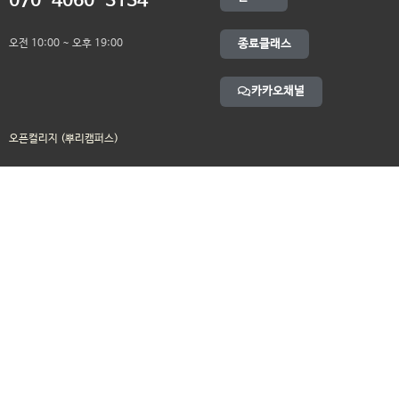
070-4060-3134
오전 10:00 ~ 오후 19:00
종료클래스
카카오채널
오픈컬리지 (뿌리캠퍼스)
대표 : 송창민 | 사업자등록번호 : 216-24-96640
경기도 평택시 고덕국제5로 160
통신판매업신고 2025-경기송탄-0336
고객센터&기술지원센터 : 070-4060-3134
뿌리청년독서문화모임
평택사회연대은행 뿌리