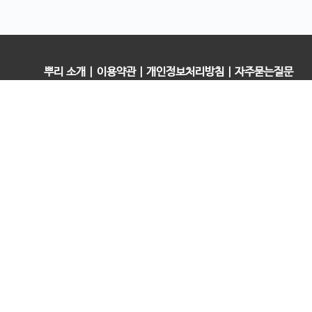
뿌리 소개
|
이용약관
|
개인정보처리방침
|
자주묻는질문
오픈컬리지 (뿌리캠퍼스)
대표 : 송창민 | 사업자등록번호 : 216-24-96640
경기도 평택시 고덕국제5로 160
통신판매업신고 2025-경기송탄-0336
고객센터&기술지원센터 : 070-4060-3134
뿌리청년독서문화모임
평택사회연대은행 뿌리