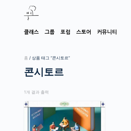
클래스
그룹
포럼
스토어
커뮤니티
홈
/ 상품 태그 “콘시토르”
콘시토르
1개 결과 출력