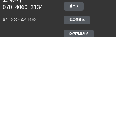
고객센터
블로그
070-4060-3134
오전 10:00 ~ 오후 19:00
종료클래스
카카오채널
오픈컬리지 (뿌리캠퍼스)
대표 : 송창민 | 사업자등록번호 : 216-24-96640
경기도 평택시 고덕국제5로 160
통신판매업신고 2025-경기송탄-0336
고객센터&기술지원센터 : 070-4060-3134
뿌리청년독서문화모임
평택사회연대은행 뿌리