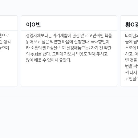
이O빈
황O
 펜으로
경영자체보다는 자기개발에 관심 많고 고전적인 책을
타이탄의
런 생각
읽어보고 싶은 막연한 마음에 신청했다. 극내향인이
들에 답
 들으며
라 소통의 필요성을 느껴 신청해놓고는; 가기 전 약간
스로에 
의 후회를 했다. 그런데 가보니 반응도 잘해 주시고
하고, 
많이 배울 수 있어서 좋았다.
떤 것을
변을 적
씩 다시
고민할수