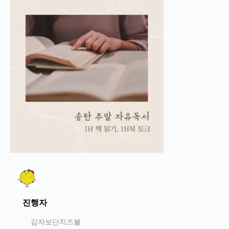
진행자
감자보단치즈볼