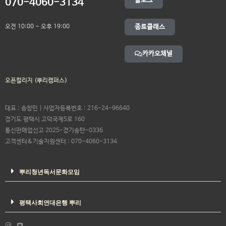
블로그
070-4060-3134
오전 10:00 ~ 오후 19:00
종료클래스
카카오채널
오픈컬리지 (뿌리캠퍼스)
대표 : 송창민 | 사업자등록번호 : 216-24-96640
경기도 평택시 고덕국제5로 160
통신판매업신고 2025-경기송탄-0336
고객센터&기술지원센터 : 070-4060-3134
뿌리청년독서문화모임
평택사회연대은행 뿌리