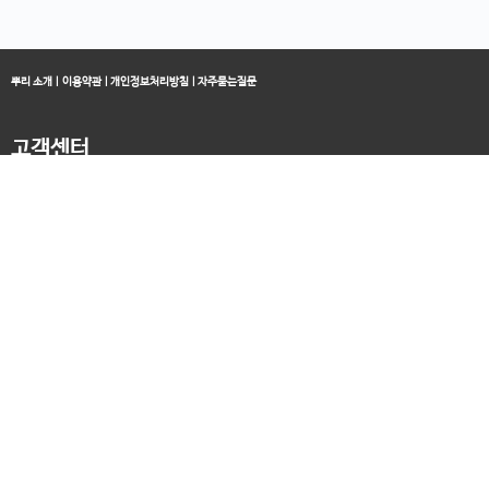
뿌리 소개
|
이용약관
|
개인정보처리방침
|
자주묻는질문
고객센터
블로그
070-4060-3134
오전 10:00 ~ 오후 19:00
종료클래스
카카오채널
오픈컬리지 (뿌리캠퍼스)
대표 : 송창민 | 사업자등록번호 : 216-24-96640
경기도 평택시 고덕국제5로 160
통신판매업신고 2025-경기송탄-0336
고객센터&기술지원센터 : 070-4060-3134