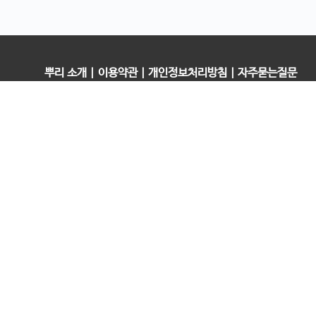
뿌리 소개
|
이용약관
|
개인정보처리방침
|
자주묻는질문
오픈컬리지 (뿌리캠퍼스)
대표 : 송창민 | 사업자등록번호 : 216-24-96640
경기도 평택시 고덕국제5로 160
통신판매업신고 2025-경기송탄-0336
고객센터&기술지원센터 : 070-4060-3134
뿌리청년독서문화모임
평택사회연대은행 뿌리