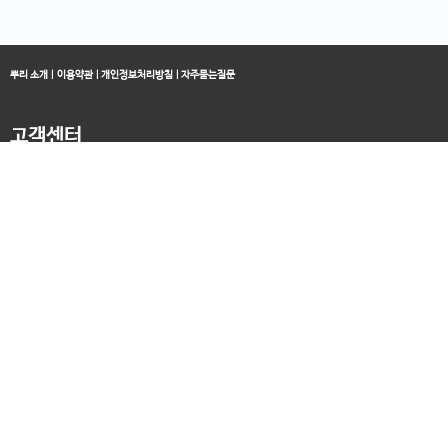
뿌리 소개
|
이용약관
|
개인정보처리방침
|
자주묻는질문
고객센터
블로그
070-4060-3134
오전 10:00 ~ 오후 19:00
종료클래스
카카오채널
오픈컬리지 (뿌리캠퍼스)
대표 : 송창민 | 사업자등록번호 : 216-24-96640
경기도 평택시 고덕국제5로 160
통신판매업신고 2025-경기송탄-0336
고객센터&기술지원센터 : 070-4060-3134