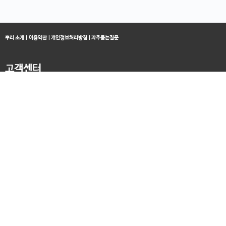
뿌리 소개
|
이용약관
|
개인정보처리방침
|
자주묻는질문
고객센터
블로그
070-4060-3134
오전 10:00 ~ 오후 19:00
종료클래스
카카오채널
오픈컬리지 (뿌리캠퍼스)
대표 : 송창민 | 사업자등록번호 : 216-24-96640
경기도 평택시 고덕국제5로 160
통신판매업신고 2025-경기송탄-0336
고객센터&기술지원센터 : 070-4060-3134