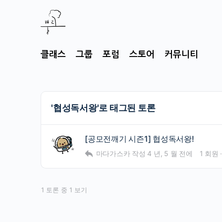
클래스
그룹
포럼
스토어
커뮤니티
'협성독서왕'로 태그된 토론
[공모전깨기 시즌1] 협성독서왕!
마다가스카
작성
4 년, 5 월 전에
1 회원
1 토론 중 1 보기