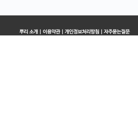
뿌리 소개
|
이용약관
|
개인정보처리방침
|
자주묻는질문
오픈컬리지 (뿌리캠퍼스)
대표 : 송창민 | 사업자등록번호 : 216-24-96640
경기도 평택시 고덕국제5로 160
통신판매업신고 2025-경기송탄-0336
고객센터&기술지원센터 : 070-4060-3134
뿌리청년독서문화모임
평택사회연대은행 뿌리