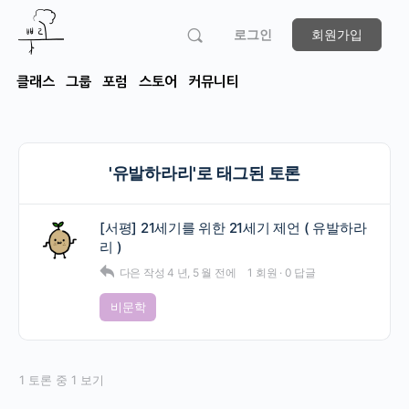
로그인
회원가입
클래스
그룹
포럼
스토어
커뮤니티
'유발하라리'로 태그된 토론
[서평] 21세기를 위한 21세기 제언 ( 유발하라
리 )
다은
작성
4 년, 5 월 전에
1 회원
·
0 답글
비문학
1 토론 중 1 보기