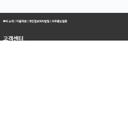
뿌리 소개
|
이용약관
|
개인정보처리방침
|
자주묻는질문
고객센터
블로그
070-4060-3134
오전 10:00 ~ 오후 19:00
종료클래스
카카오채널
오픈컬리지 (뿌리캠퍼스)
대표 : 송창민 | 사업자등록번호 : 216-24-96640
경기도 평택시 고덕국제5로 160
통신판매업신고 2025-경기송탄-0336
고객센터&기술지원센터 : 070-4060-3134