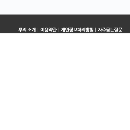
뿌리 소개
|
이용약관
|
개인정보처리방침
|
자주묻는질문
오픈컬리지 (뿌리캠퍼스)
대표 : 송창민 | 사업자등록번호 : 216-24-96640
경기도 평택시 고덕국제5로 160
통신판매업신고 2025-경기송탄-0336
고객센터&기술지원센터 : 070-4060-3134
뿌리청년독서문화모임
평택사회연대은행 뿌리