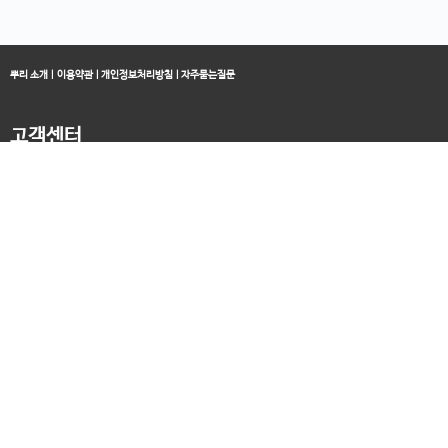
뿌리 소개
|
이용약관
|
개인정보처리방침
|
자주묻는질문
고객센터
블로그
070-4060-3134
오전 10:00 ~ 오후 19:00
종료클래스
카카오채널
오픈컬리지 (뿌리캠퍼스)
대표 : 송창민 | 사업자등록번호 : 216-24-96640
경기도 평택시 고덕국제5로 160
통신판매업신고 2025-경기송탄-0336
고객센터&기술지원센터 : 070-4060-3134