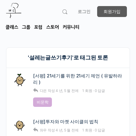
로그인
회원가입
클래스
그룹
포럼
스토어
커뮤니티
'설레는글쓰기후기'로 태그된 토론
[서평] 21세기를 위한 21세기 제언 ( 유발하라
리 )
다은
작성
4 년, 5 월 전에
1 회원
·
0 답글
비문학
[서평]투자와 마켓 사이클의 법칙
와우
작성
4 년, 5 월 전에
1 회원
·
0 답글