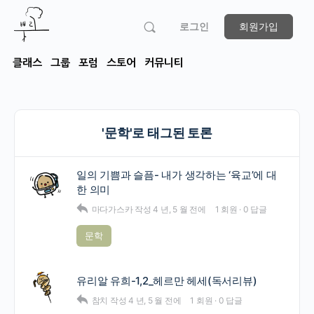
로그인
회원가입
클래스
그룹
포럼
스토어
커뮤니티
'문학'로 태그된 토론
일의 기쁨과 슬픔- 내가 생각하는 ‘육교’에 대
한 의미
마다가스카
작성
4 년, 5 월 전에
1 회원
·
0 답글
문학
유리알 유희-1,2_헤르만 헤세(독서리뷰)
참치
작성
4 년, 5 월 전에
1 회원
·
0 답글