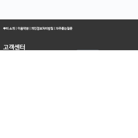
뿌리 소개
|
이용약관
|
개인정보처리방침
|
자주묻는질문
고객센터
블로그
070-4060-3134
오전 10:00 ~ 오후 19:00
종료클래스
카카오채널
오픈컬리지 (뿌리캠퍼스)
대표 : 송창민 | 사업자등록번호 : 216-24-96640
경기도 평택시 고덕국제5로 160
통신판매업신고 2025-경기송탄-0336