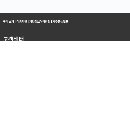
뿌리 소개
|
이용약관
|
개인정보처리방침
|
자주묻는질문
고객센터
블로그
070-4060-3134
오전 10:00 ~ 오후 19:00
종료클래스
카카오채널
오픈컬리지 (뿌리캠퍼스)
대표 : 송창민 | 사업자등록번호 : 216-24-96640
경기도 평택시 고덕국제5로 160
통신판매업신고 2025-경기송탄-0336
고객센터&기술지원센터 : 070-4060-3134