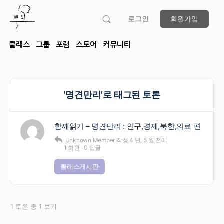
로그인
회원가입
클래스
그룹
포럼
스토어
커뮤니티
'명견만리'로 태그된 토론
함께읽기 – 명견만리 : 인구,경제,북한,의료 편
Unknown Member
작성
4 년, 5 월 전에
1 회원
·
0 답글
클래스게시판
1 토론 중 1 보기