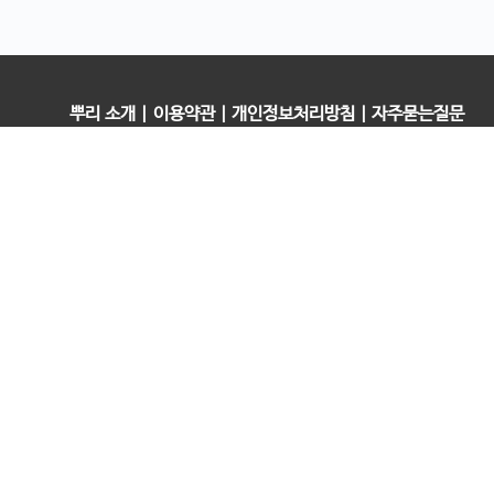
뿌리 소개
|
이용약관
|
개인정보처리방침
|
자주묻는질문
오픈컬리지 (뿌리캠퍼스)
대표 : 송창민 | 사업자등록번호 : 216-24-96640
경기도 평택시 고덕국제5로 160
통신판매업신고 2025-경기송탄-0336
고객센터&기술지원센터 : 070-4060-3134
뿌리청년독서문화모임
평택사회연대은행 뿌리