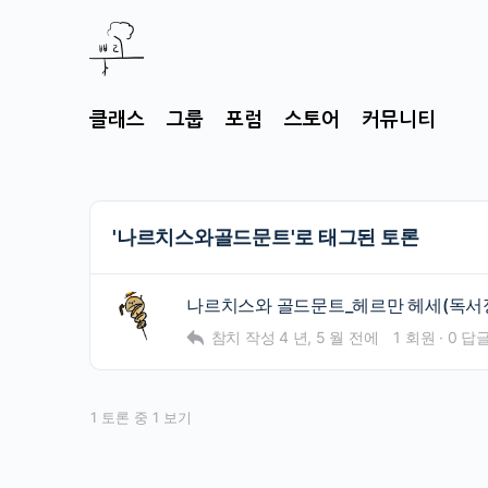
클래스
그룹
포럼
스토어
커뮤니티
'나르치스와골드문트'로 태그된 토론
나르치스와 골드문트_헤르만 헤세(독서
참치
작성
4 년, 5 월 전에
1 회원
·
0 답
1 토론 중 1 보기