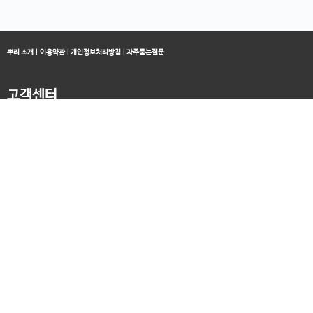
뿌리 소개
|
이용약관
|
개인정보처리방침
|
자주묻는질문
고객센터
블로그
070-4060-3134
오전 10:00 ~ 오후 19:00
종료클래스
카카오채널
오픈컬리지 (뿌리캠퍼스)
대표 : 송창민 | 사업자등록번호 : 216-24-96640
경기도 평택시 고덕국제5로 160
통신판매업신고 2025-경기송탄-0336
고객센터&기술지원센터 : 070-4060-3134