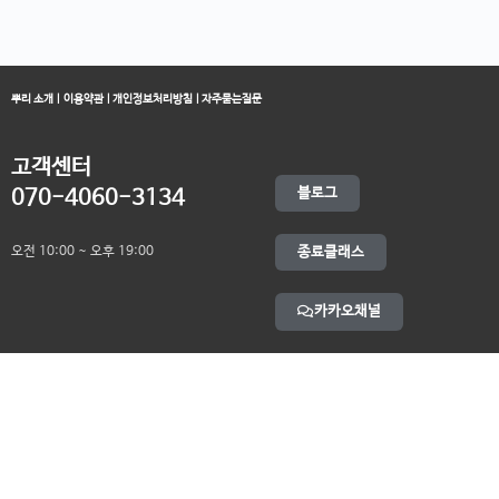
뿌리 소개
|
이용약관
|
개인정보처리방침
|
자주묻는질문
고객센터
블로그
070-4060-3134
오전 10:00 ~ 오후 19:00
종료클래스
카카오채널
오픈컬리지 (뿌리캠퍼스)
대표 : 송창민 | 사업자등록번호 : 216-24-96640
경기도 평택시 고덕국제5로 160
통신판매업신고 2025-경기송탄-0336