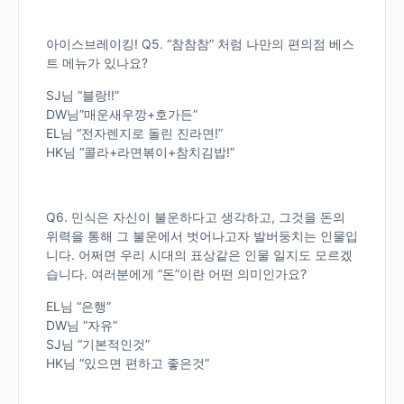
아이스브레이킹! Q5. “참참참” 처럼 나만의 편의점 베스
트 메뉴가 있나요?
SJ님 “블랑!!”
DW님”매운새우깡+호가든”
EL님 “전자렌지로 돌린 진라면!”
HK님 “콜라+라면볶이+참치김밥!”
Q6. 민식은 자신이 불운하다고 생각하고, 그것을 돈의
위력을 통해 그 불운에서 벗어나고자 발버둥치는 인물입
니다. 어쩌면 우리 시대의 표상같은 인물 일지도 모르겠
습니다. 여러분에게 “돈”이란 어떤 의미인가요?
EL님 “은행”
DW님 “자유”
SJ님 “기본적인것”
HK님 “있으면 편하고 좋은것”