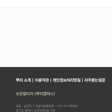
뿌리 소개
|
이용약관
|
개인정보처리방침
|
자주묻는질문
오픈컬리지 (뿌리캠퍼스)
대표 : 송창민 | 사업자등록번호 : 216-24-96640
경기도 평택시 고덕국제5로 160