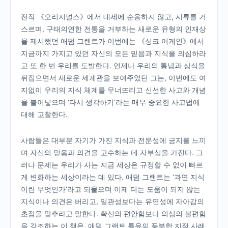
전작 《오리지널스》에서 대세에 순응하지 않고, 시류를 거
스르며, 구태의연한 전통을 거부하는 새로운 유형의 인재상
을 제시했던 애덤 그랜트가 이번에는 《싱크 어게인》에서
지금까지 가지고 있던 자신의 모든 믿음과 지식을 의심하라
고 또 한 번 우리를 도발한다. 언제나 우리의 통념과 상식을
뒤집으면서 새로운 세계관을 보여주었던 그는, 이번에도 여
지없이 우리의 지식 체계를 무너뜨리고 신선한 사고와 개념
을 불어넣으며 ‘다시 생각하기’라는 매우 중요한 사고법에
대해 고찰한다.
사람들은 대부분 자기가 가진 지식과 전문성에 긍지를 느끼
며 자신의 믿음과 의견을 고수하는 데 자부심을 가진다. 그
러나 문제는 우리가 사는 지금 세상은 규정할 수 없이 빠르
게 변화하는 세상이라는 데 있다. 애덤 그랜트는 ‘과연 지식
이란 무엇인가’라고 되물으며 이제 더는 도움이 되지 않는
지식이나 의견은 버리고, 일관성보다는 유연성에 자아감의
초점을 맞추라고 말한다. 확신의 편안함보다 의심의 불편함
을 강조하는 이 책은, 애덤 그랜트 특유의 풍부한 지적 사례