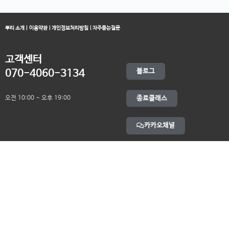
뿌리 소개
|
이용약관
|
개인정보처리방침
|
자주묻는질문
고객센터
블로그
070-4060-3134
오전 10:00 ~ 오후 19:00
종료클래스
카카오채널
오픈컬리지 (뿌리캠퍼스)
대표 : 송창민 | 사업자등록번호 : 216-24-96640
경기도 평택시 고덕국제5로 160
통신판매업신고 2025-경기송탄-0336
고객센터&기술지원센터 : 070-4060-3134