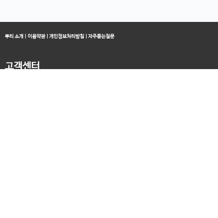
뿌리 소개
|
이용약관
|
개인정보처리방침
|
자주묻는질문
고객센터
블로그
070-4060-3134
오전 10:00 ~ 오후 19:00
종료클래스
카카오채널
오픈컬리지 (뿌리캠퍼스)
대표 : 송창민 | 사업자등록번호 : 216-24-96640
경기도 평택시 고덕국제5로 160
통신판매업신고 2025-경기송탄-0336
고객센터&기술지원센터 : 070-4060-3134