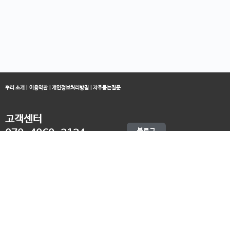
뿌리 소개
|
이용약관
|
개인정보처리방침
|
자주묻는질문
고객센터
블로그
070-4060-3134
오전 10:00 ~ 오후 19:00
종료클래스
카카오채널
오픈컬리지 (뿌리캠퍼스)