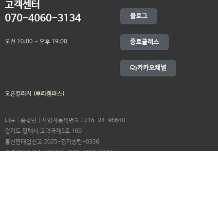
고객센터
블로그
070-4060-3134
오전 10:00 ~ 오후 19:00
종료클래스
카카오채널
오픈컬리지 (뿌리캠퍼스)
대표 : 송창민 | 사업자등록번호 : 216-24-96640
경기도 평택시 고덕국제5로 160
통신판매업신고 2025-경기송탄-0336
고객센터&기술지원센터 : 070-4060-3134
뿌리청년독서문화모임
평택사회연대은행 뿌리