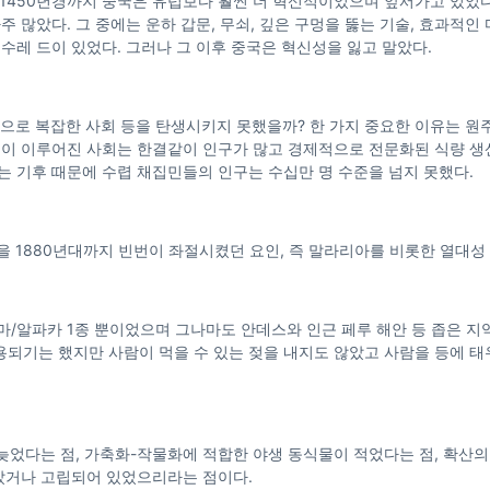
. 1450년경까지 중국은 유럽보다 훨씬 더 혁신적이었으며 앞서가고 있었다
많았다. 그 중에는 운하 갑문, 무쇠, 깊은 구멍을 뚫는 기술, 효과적인 마구
 손수레 드이 있었다. 그러나 그 이후 중국은 혁신성을 잃고 말았다.
적으로 복잡한 사회 등을 탄생시키지 못했을까? 한 가지 중요한 이유는 원
들이 이루어진 사회는 한결같이 인구가 많고 경제적으로 전문화된 식량 생
 기후 때문에 수렵 채집민들의 인구는 수십만 명 수준을 넘지 못했다.
을 1880년대까지 빈번이 좌절시켰던 요인, 즉 말라리아를 비롯한 열대성
마/알파카 1종 뿐이었으며 그나마도 안데스와 인근 페루 해안 등 좁은 지
 이용되기는 했지만 사람이 먹을 수 있는 젖을 내지도 않았고 사람을 등에 태
 늦었다는 점, 가축화-작물화에 적합한 야생 동식물이 적었다는 점, 확산
았거나 고립되어 있었으리라는 점이다.