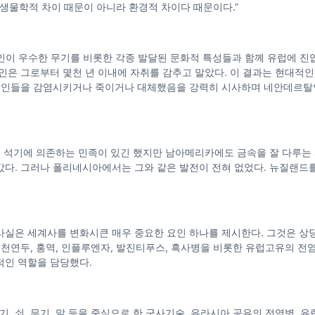
의 생물학적 차이 때문이 아니라 환경적 차이다 때문이다.”
마뇽인이 우수한 무기를 비롯한 각종 발달된 문화적 특성들과 함께 유럽에 진
인은 그로부터 몇천 년 이내에 자취를 감추고 말았다. 이 결과는 현대적
르탈인들을 감염시키거나 죽이거나 대체했음을 강력히 시사하며 네안데르탈
럼 석기에 의존하는 민족이 있긴 했지만 남아메리카에도 금속을 잘 다루는
다. 그러나 폴리네시아에서는 그와 같은 발전이 전혀 없었다. 뉴질랜드
 사실은 세계사를 변화시큰 매우 중요한 요인 하나를 제시한다. 그것은 상
천연두, 홍역, 인플루엔자, 발진티푸스, 흑사병을 비롯한 유럽고유의 전
인 역할을 담당했다.
기, 쇠, 무기, 말 등을 중심으로 한 군사기술, 유라시아 공유의 전염병, 유