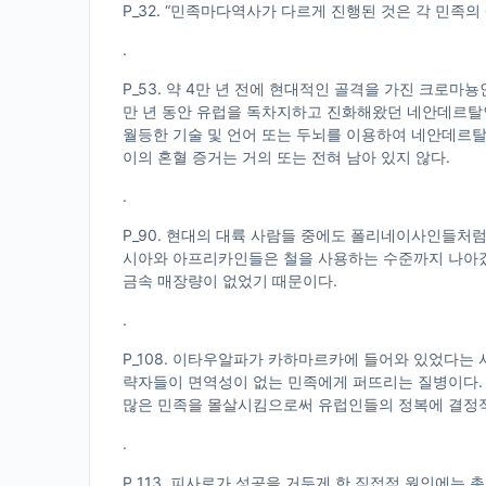
P_32. “민족마다역사가 다르게 진행된 것은 각 민족
.
P_53. 약 4만 년 전에 현대적인 골격을 가진 크로
만 년 동안 유럽을 독차지하고 진화해왔던 네안데르탈
월등한 기술 및 언어 또는 두뇌를 이용하여 네안데
이의 혼혈 증거는 거의 또는 전혀 남아 있지 않다.
.
P_90. 현대의 대륙 사람들 중에도 폴리네이사인들처
시아와 아프리카인들은 철을 사용하는 수준까지 나아갔
금속 매장량이 없었기 때문이다.
.
P_108. 이타우알파가 카하마르카에 들어와 있었다는
략자들이 면역성이 없는 민족에게 퍼뜨리는 질병이다. 
많은 민족을 몰살시킴으로써 유럽인들의 정복에 결정적
.
P_113. 피사로가 성공을 거두게 한 직접적 원인에는 총