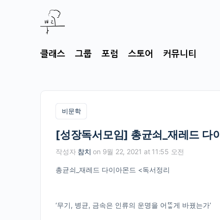
클래스
그룹
포럼
스토어
커뮤니티
비문학
[성장독서모임] 총균쇠_재레드 다
작성자
참치
on 9월 22, 2021 at 11:55 오전
총균쇠_재레드 다이아몬드 <독서정리
‘무기, 병균, 금속은 인류의 운명을 어ᄄᅠᇂ게 바꿨는가’