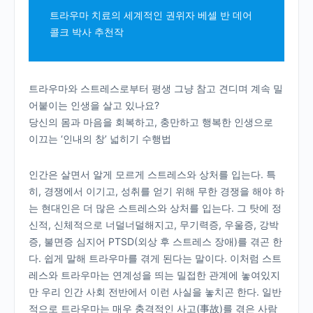
트라우마 치료의 세계적인 권위자 베셀 반 데어
콜크 박사 추천작
트라우마와 스트레스로부터 평생 그냥 참고 견디며 계속 밀
어붙이는 인생을 살고 있나요?
당신의 몸과 마음을 회복하고, 충만하고 행복한 인생으로
이끄는 ‘인내의 창’ 넓히기 수행법
인간은 살면서 알게 모르게 스트레스와 상처를 입는다. 특
히, 경쟁에서 이기고, 성취를 얻기 위해 무한 경쟁을 해야 하
는 현대인은 더 많은 스트레스와 상처를 입는다. 그 탓에 정
신적, 신체적으로 너덜너덜해지고, 무기력증, 우울증, 강박
증, 불면증 심지어 PTSD(외상 후 스트레스 장애)를 겪곤 한
다. 쉽게 말해 트라우마를 겪게 된다는 말이다. 이처럼 스트
레스와 트라우마는 연계성을 띄는 밀접한 관계에 놓여있지
만 우리 인간 사회 전반에서 이런 사실을 놓치곤 한다. 일반
적으로 트라우마는 매우 충격적인 사고(事故)를 겪은 사람