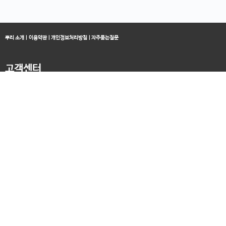
뿌리 소개
|
이용약관
|
개인정보처리방침
|
자주묻는질문
고객센터
블로그
070-4060-3134
오전 10:00 ~ 오후 19:00
종료클래스
카카오채널
오픈컬리지 (뿌리캠퍼스)
대표 : 송창민 | 사업자등록번호 : 216-24-96640
경기도 평택시 고덕국제5로 160
통신판매업신고 2025-경기송탄-0336
고객센터&기술지원센터 : 070-4060-3134